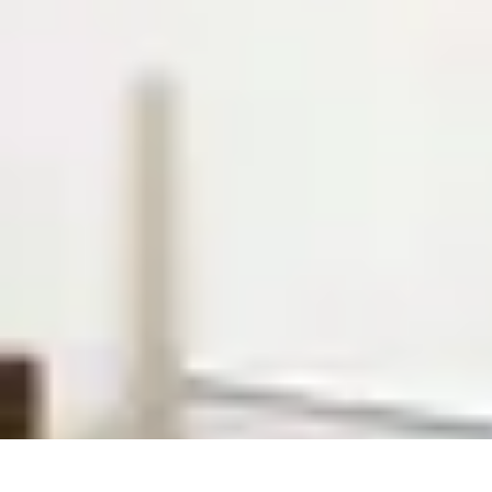
Solutions Insomnie
Méthodes Naturelles
Pratiques de Méditation
Méditation et Relaxation
Solutions Insomnie