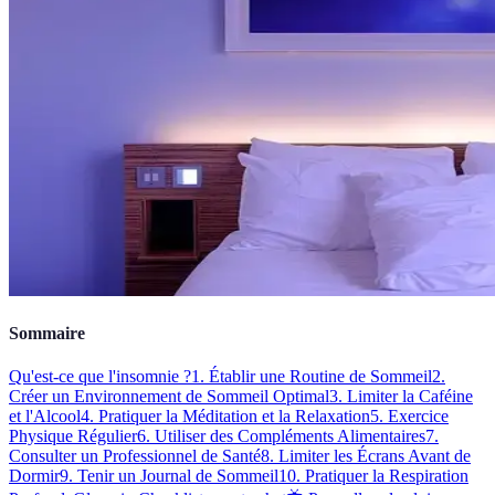
Sommaire
Qu'est-ce que l'insomnie ?
1. Établir une Routine de Sommeil
2.
Créer un Environnement de Sommeil Optimal
3. Limiter la Caféine
et l'Alcool
4. Pratiquer la Méditation et la Relaxation
5. Exercice
Physique Régulier
6. Utiliser des Compléments Alimentaires
7.
Consulter un Professionnel de Santé
8. Limiter les Écrans Avant de
Dormir
9. Tenir un Journal de Sommeil
10. Pratiquer la Respiration