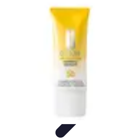
Solutions Insomnie
Méthodes Naturelles
Pratiques de Méditation
Méditation et
Relaxation
Plantes Médicinales
Comprendre l'Insomnie
Solutions Insomnie