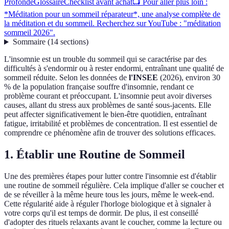
Profonde
Glossaire
Checklist avant achat
📺 Pour aller plus loin :
*Méditation pour un sommeil réparateur*, une analyse complète de
la méditation et du sommeil. Recherchez sur YouTube : "méditation
sommeil 2026".
Sommaire
(
14
sections
)
L'insomnie est un trouble du sommeil qui se caractérise par des
difficultés à s'endormir ou à rester endormi, entraînant une qualité de
sommeil réduite. Selon les données de
l'INSEE
(2026), environ 30
% de la population française souffre d'insomnie, rendant ce
problème courant et préoccupant. L'insomnie peut avoir diverses
causes, allant du stress aux problèmes de santé sous-jacents. Elle
peut affecter significativement le bien-être quotidien, entraînant
fatigue, irritabilité et problèmes de concentration. Il est essentiel de
comprendre ce phénomène afin de trouver des solutions efficaces.
1. Établir une Routine de Sommeil
Une des premières étapes pour lutter contre l'insomnie est d'établir
une routine de sommeil régulière. Cela implique d'aller se coucher et
de se réveiller à la même heure tous les jours, même le week-end.
Cette régularité aide à réguler l'horloge biologique et à signaler à
votre corps qu'il est temps de dormir. De plus, il est conseillé
d'adopter des rituels relaxants avant le coucher, comme la lecture ou