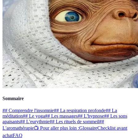
Sommaire
## Comprendre l'insomnie
## La respiration profonde
## La
méditation
## Le yoga
## Les massages
## L'hypnose
## Les sons
apaisants
## L'eurythmie
## Les rituels de sommeil
##
L'aromathérapie
📺 Pour aller plus loin :
Glossaire
Checklist avant
achat
FAQ