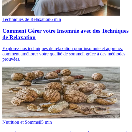
Techniques de Relaxation
6
min
Comment Gérer votre Insomnie avec des Techniques
de Relaxation
Explorez nos techniques de relaxation pour insomnie et apprenez
comment améliorer votre qualité de sommeil grâce à des méthodes
prouvées.
Nutrition et Sommeil
5
min