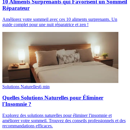
10 Aliments Surprenants qui Favorisent un Sommeil
Réparateur
Améliorez votre sommeil avec ces 10 aliments surprenants. Un
guide complet pour une nuit réparatrice et zen !
Solutions Naturelles
6
min
Quelles Solutions Naturelles pour Éliminer
l'Insomnie ?
Explorez des solutions naturelles pour éliminer l'insomnie et
améliorer votre sommeil. Trouvez des conseils professionnels et des
recommandations efficaces.