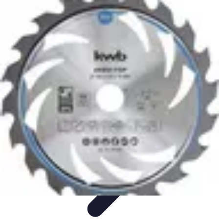
Solutions Insomnie
Méthodes Naturelles
Pratiques de Méditation
Méditation et
Relaxation
Plantes Médicinales
Comprendre l'Insomnie
Solutions Insomnie