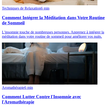
Techniques de Relaxation
6
min
Comment Intégrer la Méditation dans Votre Routine
de Sommeil
L'insomnie touche de nombreuses personnes. Apprenez à intégrer la
méditation dans votre routine de sommeil pour améliorer vos nuits.
Aromathérapie
6
min
Comment Lutter Contre l'Insomnie avec
l'Aromathérapie