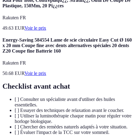
Kita Pour Bois, Contreplaqu¿¿, Stratifi¿¿, Outil De Coupe De
Plastique, 150Mm, 20 Pi¿¿ces
Rakuten FR
49.63
EUR
Voir le prix
Energy-Saving 584554 Lame de scie circulaire Easy Cut Ø 160
x 20 mm Coupe fine avec dents alternatives spéciales 20 dents
Z20 Coupe fine Batterie 160
Rakuten FR
50.68
EUR
Voir le prix
Checklist avant achat
[ ] Consulter un spécialiste avant d'utiliser des huiles
essentielles.
[ ] Essayer des techniques de relaxation avant le coucher.
[ ] Utiliser la luminothérapie chaque matin pour réguler votre
horloge biologique.
[ ] Chercher des remèdes naturels adaptés à votre situation.
[ ] Évaluer l'impact de la TCC sur votre sommeil.