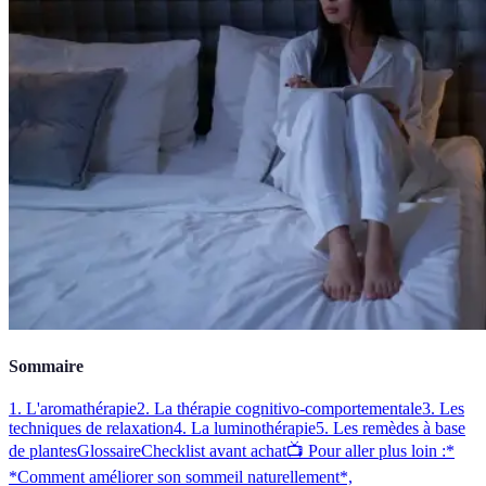
Sommaire
1. L'aromathérapie
2. La thérapie cognitivo-comportementale
3. Les
techniques de relaxation
4. La luminothérapie
5. Les remèdes à base
de plantes
Glossaire
Checklist avant achat
📺 Pour aller plus loin :*
*Comment améliorer son sommeil naturellement*,