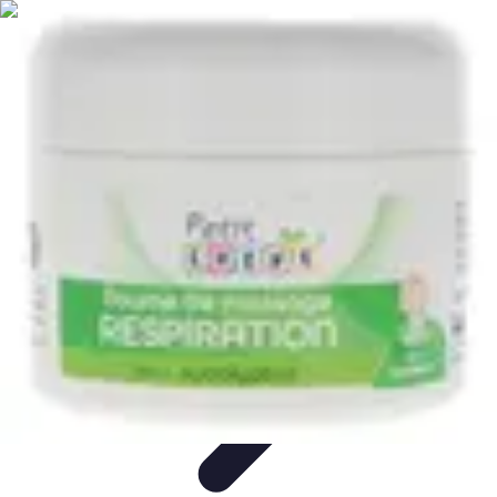
Solutions Insomnie
Méthodes Naturelles
Pratiques de Méditation
Méditation et
Relaxation
Plantes Médicinales
Comprendre l'Insomnie
Solutions Insomnie