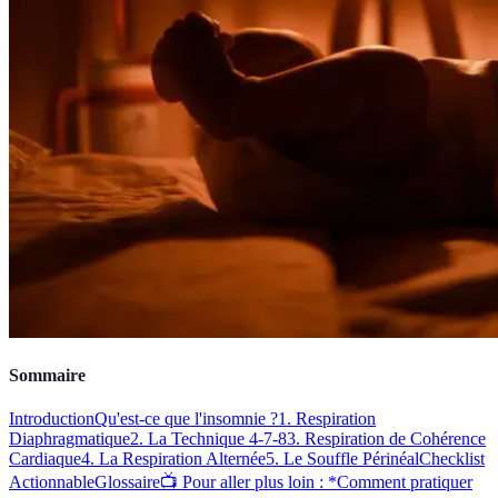
Sommaire
Introduction
Qu'est-ce que l'insomnie ?
1. Respiration
Diaphragmatique
2. La Technique 4-7-8
3. Respiration de Cohérence
Cardiaque
4. La Respiration Alternée
5. Le Souffle Périnéal
Checklist
Actionnable
Glossaire
📺 Pour aller plus loin : *Comment pratiquer