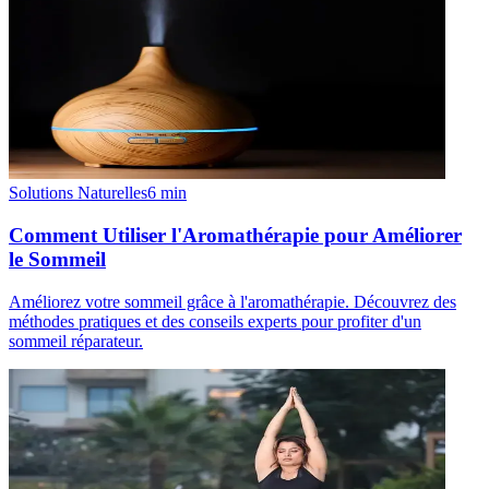
Solutions Naturelles
6
min
Comment Utiliser l'Aromathérapie pour Améliorer
le Sommeil
Améliorez votre sommeil grâce à l'aromathérapie. Découvrez des
méthodes pratiques et des conseils experts pour profiter d'un
sommeil réparateur.