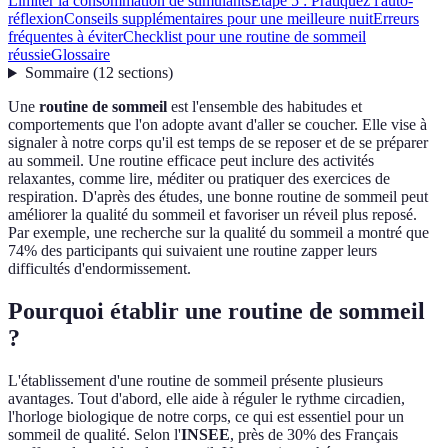
Limiter la consommation de stimulants
Étape 5 : Pratiquez l'auto-
réflexion
Conseils supplémentaires pour une meilleure nuit
Erreurs
fréquentes à éviter
Checklist pour une routine de sommeil
réussie
Glossaire
Sommaire
(
12
sections
)
Une
routine de sommeil
est l'ensemble des habitudes et
comportements que l'on adopte avant d'aller se coucher. Elle vise à
signaler à notre corps qu'il est temps de se reposer et de se préparer
au sommeil. Une routine efficace peut inclure des activités
relaxantes, comme lire, méditer ou pratiquer des exercices de
respiration. D'après des études, une bonne routine de sommeil peut
améliorer la qualité du sommeil et favoriser un réveil plus reposé.
Par exemple, une recherche sur la qualité du sommeil a montré que
74% des participants qui suivaient une routine zapper leurs
difficultés d'endormissement.
Pourquoi établir une routine de sommeil
?
L'établissement d'une routine de sommeil présente plusieurs
avantages. Tout d'abord, elle aide à réguler le rythme circadien,
l'horloge biologique de notre corps, ce qui est essentiel pour un
sommeil de qualité. Selon l'
INSEE
, près de 30% des Français