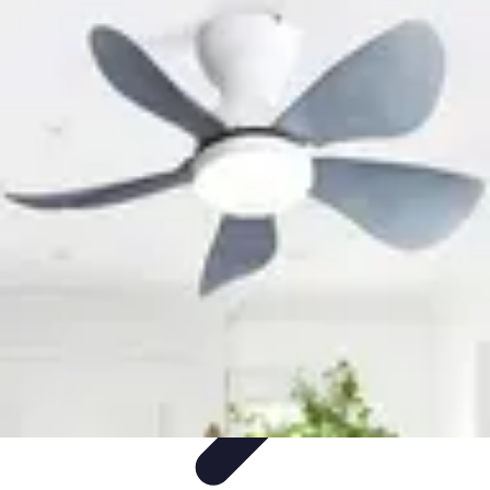
Solutions Insomnie
Méthodes Naturelles
Pratiques de Méditation
Méditation et
Relaxation
Plantes Médicinales
Comprendre l'Insomnie
Solutions Insomnie