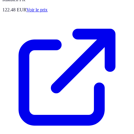
122.48
EUR
Voir le prix