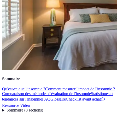
Sommaire
Qu'est-ce que l'insomnie ?
Comment mesurer l'impact de l'insomnie ?
Comparaison des méthodes d'évaluation de l'insomnie
Statistiques et
tendances sur l'insomnie
FAQ
Glossaire
Checklist avant achat
📺
Ressource Vidéo
Sommaire
(
8
sections
)