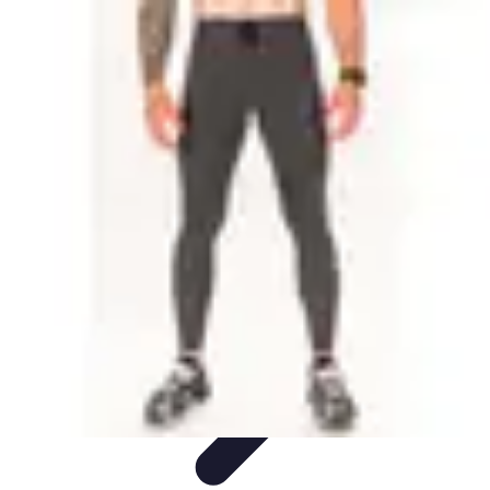
Solutions Insomnie
Méthodes Naturelles
Pratiques de Méditation
Méditation et
Relaxation
Plantes Médicinales
Comprendre l'Insomnie
Solutions Insomnie