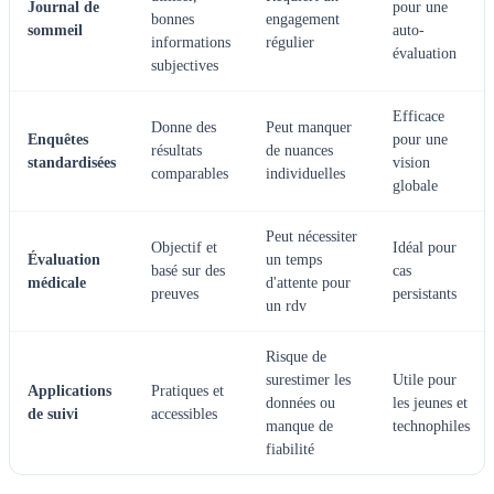
Journal de
pour une
bonnes
engagement
sommeil
auto-
informations
régulier
évaluation
subjectives
Efficace
Donne des
Peut manquer
Enquêtes
pour une
résultats
de nuances
standardisées
vision
comparables
individuelles
globale
Peut nécessiter
Objectif et
Idéal pour
Évaluation
un temps
basé sur des
cas
médicale
d'attente pour
preuves
persistants
un rdv
Risque de
surestimer les
Utile pour
Applications
Pratiques et
données ou
les jeunes et
de suivi
accessibles
manque de
technophiles
fiabilité