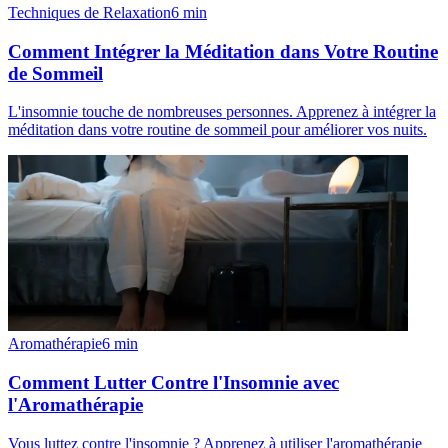
Techniques de Relaxation
6
min
Comment Intégrer la Méditation dans Votre Routine
de Sommeil
L'insomnie touche de nombreuses personnes. Apprenez à intégrer la
méditation dans votre routine de sommeil pour améliorer vos nuits.
Aromathérapie
6
min
Comment Lutter Contre l'Insomnie avec
l'Aromathérapie
Vous luttez contre l'insomnie ? Apprenez à utiliser l'aromathérapie