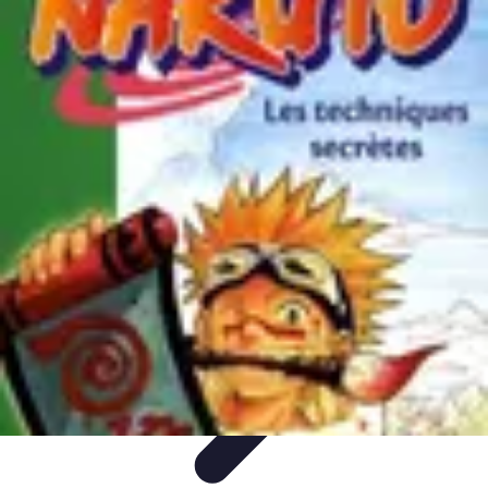
Solutions Insomnie
Méthodes Naturelles
Pratiques de Méditation
Méditation et
Relaxation
Plantes Médicinales
Comprendre l'Insomnie
Solutions Insomnie