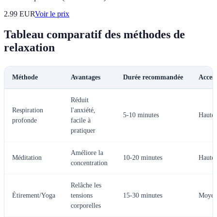
2.99
EUR
Voir le prix
Tableau comparatif des méthodes de
relaxation
Méthode
Avantages
Durée recommandée
Access
Réduit
Respiration
l'anxiété,
5-10 minutes
Haute
profonde
facile à
pratiquer
Améliore la
Méditation
10-20 minutes
Haute
concentration
Relâche les
Étirement/Yoga
tensions
15-30 minutes
Moyen
corporelles