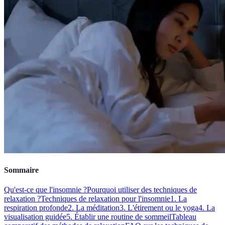
Sommaire
Qu'est-ce que l'insomnie ?
Pourquoi utiliser des techniques de
relaxation ?
Techniques de relaxation pour l'insomnie
1. La
respiration profonde
2. La méditation
3. L'étirement ou le yoga
4. La
visualisation guidée
5. Établir une routine de sommeil
Tableau