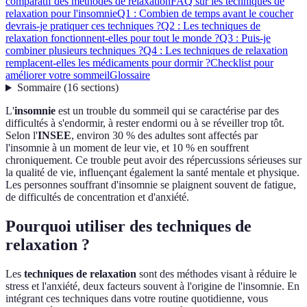
comparatif des méthodes de relaxation
FAQ sur les techniques de
relaxation pour l'insomnie
Q1 : Combien de temps avant le coucher
devrais-je pratiquer ces techniques ?
Q2 : Les techniques de
relaxation fonctionnent-elles pour tout le monde ?
Q3 : Puis-je
combiner plusieurs techniques ?
Q4 : Les techniques de relaxation
remplacent-elles les médicaments pour dormir ?
Checklist pour
améliorer votre sommeil
Glossaire
Sommaire
(
16
sections
)
L'
insomnie
est un trouble du sommeil qui se caractérise par des
difficultés à s'endormir, à rester endormi ou à se réveiller trop tôt.
Selon l'
INSEE
, environ 30 % des adultes sont affectés par
l'insomnie à un moment de leur vie, et 10 % en souffrent
chroniquement. Ce trouble peut avoir des répercussions sérieuses sur
la qualité de vie, influençant également la santé mentale et physique.
Les personnes souffrant d'insomnie se plaignent souvent de fatigue,
de difficultés de concentration et d'anxiété.
Pourquoi utiliser des techniques de
relaxation ?
Les
techniques de relaxation
sont des méthodes visant à réduire le
stress et l'anxiété, deux facteurs souvent à l'origine de l'insomnie. En
intégrant ces techniques dans votre routine quotidienne, vous