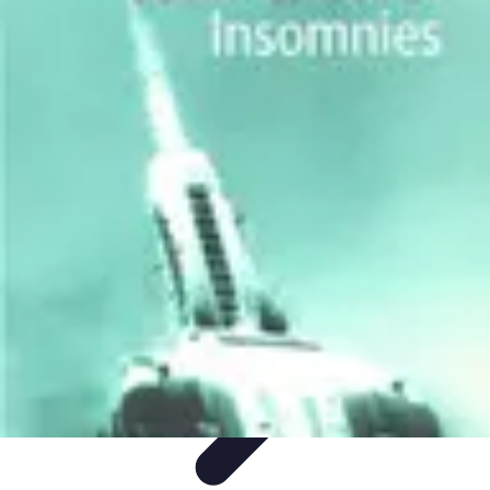
Solutions Insomnie
Méthodes Naturelles
Pratiques de Méditation
Méditation et
Relaxation
Plantes Médicinales
Comprendre l'Insomnie
Solutions Insomnie