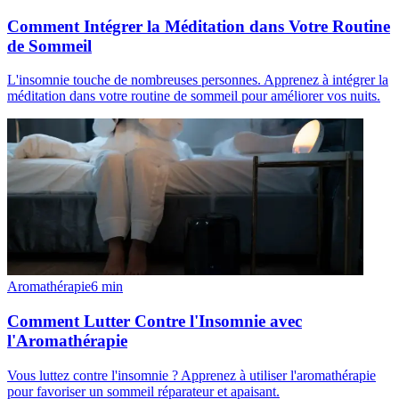
Comment Intégrer la Méditation dans Votre Routine
de Sommeil
L'insomnie touche de nombreuses personnes. Apprenez à intégrer la
méditation dans votre routine de sommeil pour améliorer vos nuits.
Aromathérapie
6
min
Comment Lutter Contre l'Insomnie avec
l'Aromathérapie
Vous luttez contre l'insomnie ? Apprenez à utiliser l'aromathérapie
pour favoriser un sommeil réparateur et apaisant.