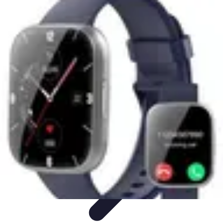
Solutions Insomnie
Méthodes Naturelles
Pratiques de Méditation
Méditation et
Relaxation
Plantes Médicinales
Comprendre l'Insomnie
Solutions Insomnie