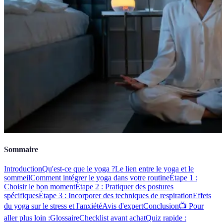
Sommaire
Introduction
Qu'est-ce que le yoga ?
Le lien entre le yoga et le
sommeil
Comment intégrer le yoga dans votre routine
Étape 1 :
Choisir le bon moment
Étape 2 : Pratiquer des postures
spécifiques
Étape 3 : Incorporer des techniques de respiration
Effets
du yoga sur le stress et l'anxiété
Avis d'expert
Conclusion
📺 Pour
aller plus loin :
Glossaire
Checklist avant achat
Quiz rapide :