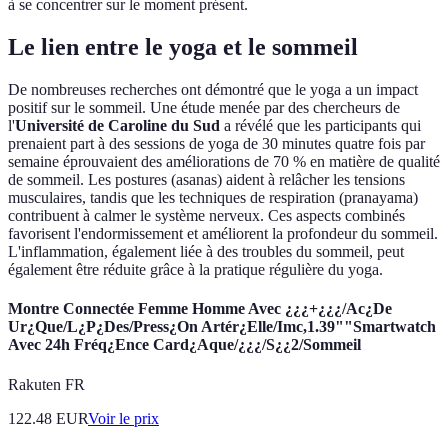
à se concentrer sur le moment présent.
Le lien entre le yoga et le sommeil
De nombreuses recherches ont démontré que le yoga a un impact
positif sur le sommeil. Une étude menée par des chercheurs de
l'
Université de Caroline du Sud
a révélé que les participants qui
prenaient part à des sessions de yoga de 30 minutes quatre fois par
semaine éprouvaient des améliorations de 70 % en matière de qualité
de sommeil. Les postures (asanas) aident à relâcher les tensions
musculaires, tandis que les techniques de respiration (pranayama)
contribuent à calmer le système nerveux. Ces aspects combinés
favorisent l'endormissement et améliorent la profondeur du sommeil.
L'inflammation, également liée à des troubles du sommeil, peut
également être réduite grâce à la pratique régulière du yoga.
Montre Connectée Femme Homme Avec ¿¿¿+¿¿¿/Ac¿De
Ur¿Que/L¿P¿Des/Press¿On Artér¿Elle/Imc,1.39""Smartwatch
Avec 24h Fréq¿Ence Card¿Aque/¿¿¿/S¿¿2/Sommeil
Rakuten FR
122.48
EUR
Voir le prix