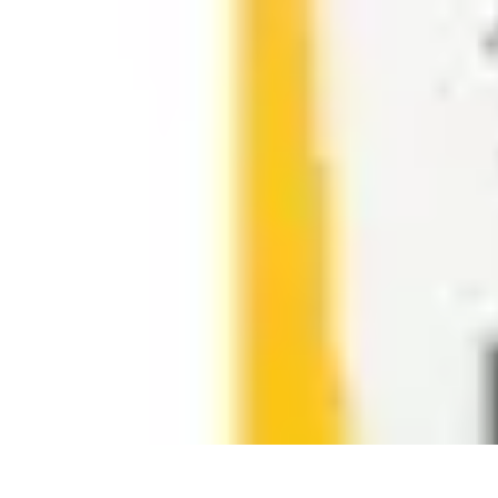
Solutions Insomnie
Méthodes Naturelles
Pratiques de Méditation
Méditation et Relaxation
Solutions Insomnie