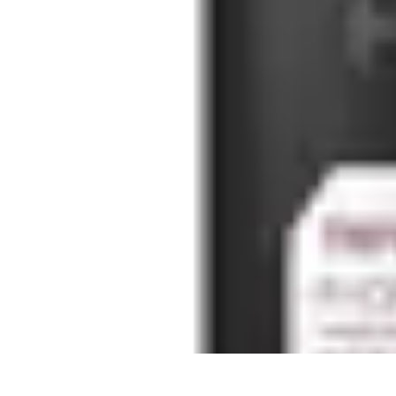
Solutions Insomnie
Méthodes Naturelles
Pratiques de Méditation
Méditation et Relaxation
Solutions Insomnie