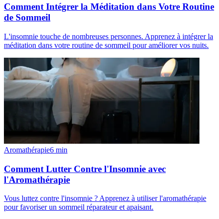
Comment Intégrer la Méditation dans Votre Routine
de Sommeil
L'insomnie touche de nombreuses personnes. Apprenez à intégrer la
méditation dans votre routine de sommeil pour améliorer vos nuits.
Aromathérapie
6
min
Comment Lutter Contre l'Insomnie avec
l'Aromathérapie
Vous luttez contre l'insomnie ? Apprenez à utiliser l'aromathérapie
pour favoriser un sommeil réparateur et apaisant.