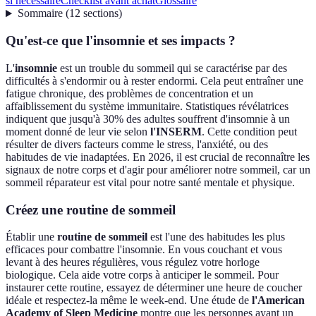
si nécessaire
Checklist avant achat
Glossaire
Sommaire
(
12
sections
)
Qu'est-ce que l'insomnie et ses impacts ?
L'
insomnie
est un trouble du sommeil qui se caractérise par des
difficultés à s'endormir ou à rester endormi. Cela peut entraîner une
fatigue chronique, des problèmes de concentration et un
affaiblissement du système immunitaire. Statistiques révélatrices
indiquent que jusqu'à 30% des adultes souffrent d'insomnie à un
moment donné de leur vie selon
l'INSERM
. Cette condition peut
résulter de divers facteurs comme le stress, l'anxiété, ou des
habitudes de vie inadaptées. En 2026, il est crucial de reconnaître les
signaux de notre corps et d'agir pour améliorer notre sommeil, car un
sommeil réparateur est vital pour notre santé mentale et physique.
Créez une routine de sommeil
Établir une
routine de sommeil
est l'une des habitudes les plus
efficaces pour combattre l'insomnie. En vous couchant et vous
levant à des heures régulières, vous régulez votre horloge
biologique. Cela aide votre corps à anticiper le sommeil. Pour
instaurer cette routine, essayez de déterminer une heure de coucher
idéale et respectez-la même le week-end. Une étude de
l'American
Academy of Sleep Medicine
montre que les personnes ayant un