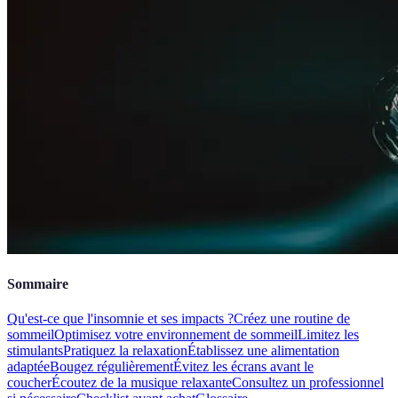
Sommaire
Qu'est-ce que l'insomnie et ses impacts ?
Créez une routine de
sommeil
Optimisez votre environnement de sommeil
Limitez les
stimulants
Pratiquez la relaxation
Établissez une alimentation
adaptée
Bougez régulièrement
Évitez les écrans avant le
coucher
Écoutez de la musique relaxante
Consultez un professionnel