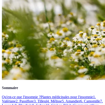
Sommaire
Qu'est-ce que l'insomnie ?
Plantes médicinales pour l'insomnie
1.
Valériane
2. Passiflore
3. Tilleul
4. Mélisse
5. Amandier
6. Camomille
7.