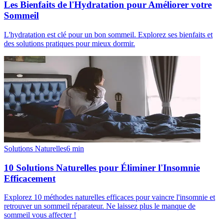
Les Bienfaits de l'Hydratation pour Améliorer votre
Sommeil
L'hydratation est clé pour un bon sommeil. Explorez ses bienfaits et
des solutions pratiques pour mieux dormir.
Solutions Naturelles
6
min
10 Solutions Naturelles pour Éliminer l'Insomnie
Efficacement
Explorez 10 méthodes naturelles efficaces pour vaincre l'insomnie et
retrouver un sommeil réparateur. Ne laissez plus le manque de
sommeil vous affecter !