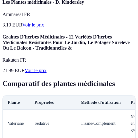
Les Plantes médicinales - D. Kindersley
Ammareal FR
3.19
EUR
Voir le prix
Graines D'herbes Médicinales - 12 Variétés D'herbes
Médicinales Résistantes Pour Le Jardin, Le Potager Surélevé
Ou Le Balcon - Traditionnelles &
Rakuten FR
21.99
EUR
Voir le prix
Comparatif des plantes médicinales
Plante
Propriétés
Méthode d'utilisation
Pré
Ne p
Valériane
Sédative
Tisane/Complément
en c
gros