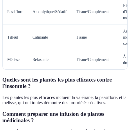
Ris
Passiflore
Anxiolytique/Sédatif
Tisane/Complément
d'in
méd
Auc
Tilleul
Calmante
Tisane
indi
con
À év
Mélisse
Relaxante
Tisane/Complément
dos
Quelles sont les plantes les plus efficaces contre
l'insomnie ?
Les plantes les plus efficaces incluent la valériane, la passiflore, et la
mélisse, qui ont toutes démontré des propriétés sédatives.
Comment préparer une infusion de plantes
médicinales ?