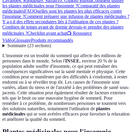
Lavande
8. Rhodiola
9. Safran
10. Ginkgo Biloba
Comment utiliser
les plantes médicinales pour l'insomnie ?
Comparatif des plantes
médicinales
FAQ
Quelles sont les plantes les plus efficaces contre
l'insomnie ?
Comment préparer une infusion de plantes médicinales ?
Y a-t-il des effets secondaires liés à l'utilisation de ces plantes ?
Combien de temps avant de dormir devrais-je prendre des plantes
médicinales ?
Checklist avant achat
📺 Ressource
Vidéo
Glossaire
Produits recommandés
Sommaire
(
23
sections
)
L'insomnie est un trouble du sommeil qui affecte des millions de
personnes dans le monde. Selon l'
INSEE
, environ 20 % de la
population adulte souffre d'insomnie, ce qui peut entraîner des
conséquences significatives sur la santé mentale et physique. Cette
condition peut se manifester par des difficultés à s'endormir, à rester
endormi ou à se réveiller trop tôt. Les causes de l'insomnie sont
variées, allant du stress et de l'anxiété à des problèmes de santé sous-
jacents. Cette situation peut également résulter de facteurs externes
tels que le bruit ou une mauvaise hygiène de sommeil. Pour
remédier à ce problème, de nombreuses personnes se tournent vers
des solutions naturelles, notamment l'utilisation de
plantes
médicinales
qui se sont avérées efficaces pour favoriser la relaxation
et améliorer la qualité du sommeil.
Plantes médicinales pour l'insomnie