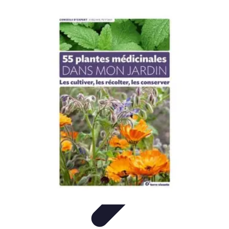
Solutions Insomnie
Méthodes Naturelles
Pratiques de Méditation
Méditation et
Relaxation
Plantes Médicinales
Comprendre l'Insomnie
Solutions Insomnie