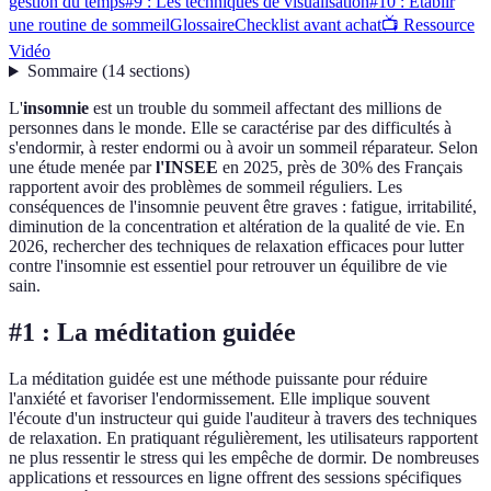
gestion du temps
#9 : Les techniques de visualisation
#10 : Établir
une routine de sommeil
Glossaire
Checklist avant achat
📺 Ressource
Vidéo
Sommaire
(
14
sections
)
L'
insomnie
est un trouble du sommeil affectant des millions de
personnes dans le monde. Elle se caractérise par des difficultés à
s'endormir, à rester endormi ou à avoir un sommeil réparateur. Selon
une étude menée par
l'INSEE
en 2025, près de 30% des Français
rapportent avoir des problèmes de sommeil réguliers. Les
conséquences de l'insomnie peuvent être graves : fatigue, irritabilité,
diminution de la concentration et altération de la qualité de vie. En
2026, rechercher des techniques de relaxation efficaces pour lutter
contre l'insomnie est essentiel pour retrouver un équilibre de vie
sain.
#1 : La méditation guidée
La méditation guidée est une méthode puissante pour réduire
l'anxiété et favoriser l'endormissement. Elle implique souvent
l'écoute d'un instructeur qui guide l'auditeur à travers des techniques
de relaxation. En pratiquant régulièrement, les utilisateurs rapportent
ne plus ressentir le stress qui les empêche de dormir. De nombreuses
applications et ressources en ligne offrent des sessions spécifiques