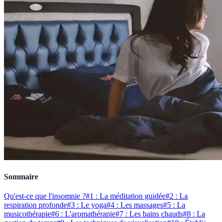
Sommaire
Qu'est-ce que l'insomnie ?
#1 : La méditation guidée
#2 : La
respiration profonde
#3 : Le yoga
#4 : Les massages
#5 : La
musicothérapie
#6 : L'aromathérapie
#7 : Les bains chauds
#8 : La