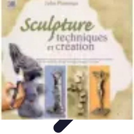
Solutions Insomnie
Méthodes Naturelles
Pratiques de Méditation
Méditation et
Relaxation
Plantes Médicinales
Comprendre l'Insomnie
Solutions Insomnie