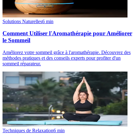
Solutions Naturelles
6
min
Comment Utiliser l'Aromathérapie pour Améliorer
le Sommeil
Améliorez votre sommeil grâce à l'aromathérapie. Découvrez des
méthodes pratiques et des conseils experts pour profiter d'un
sommeil réparateur.
Techniques de Relaxation
6
min