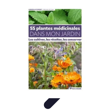
Solutions Insomnie
Méthodes Naturelles
Pratiques de Méditation
Méditation et
Relaxation
Plantes Médicinales
Comprendre l'Insomnie
Solutions Insomnie