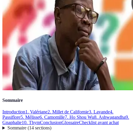
Sommaire
Introduction
1. Valériane
2. Millet de Californie
3. Lavande
4.
Passiflore
5. Mélisse
6. Camomille
7. Ho Shou Wu
8. Ashwagandha
9.
Gnaphalie
10. Thym
Conclusion
Glossaire
Checklist avant achat
Sommaire
(
14
sections
)