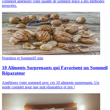
comment améliorer votre qualité de sommeil grâce à des méthodes
prouvées.
Nutrition et Sommeil
5
min
10 Aliments Surprenants qui Favorisent un Sommeil
Réparateur
Améliorez votre sommeil avec ces 10 aliments surprenants. Un
guide complet pour une nuit réparatrice et zen !