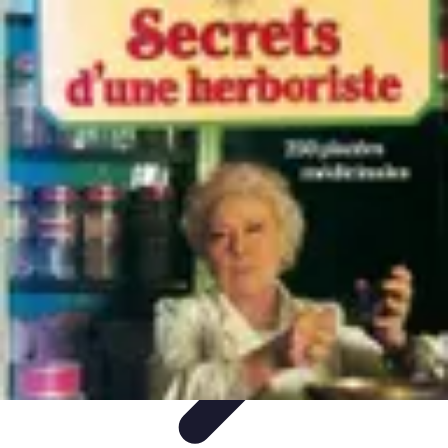
Solutions Insomnie
Méthodes Naturelles
Pratiques de Méditation
Méditation et
Relaxation
Plantes Médicinales
Comprendre l'Insomnie
Solutions Insomnie