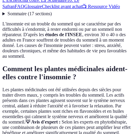
L'Escherichia coli
9. La Scutellaire
10. Le
Safran
FAQ
Glossaire
Checklist avant achat
📺 Ressource Vidéo
Sommaire
(
17
sections
)
L'insomnie est un trouble du sommeil qui se caractérise par des
difficultés à s'endormir, à rester endormi ou par un sommeil non
réparateur. D'après les
études de l'INSEE
, environ 30 o 40 o des
adultes en France souffrent de troubles du sommeil à un moment
donné. Les causes de l'insomnie peuvent varier : stress, anxiété,
douleurs chroniques, et même des habitudes de vie peu favorables
au sommeil.
Comment les plantes médicinales aident-
elles contre l'insomnie ?
Les plantes médicinales ont été utilisées depuis des siècles pour
traiter divers maux, y compris les troubles du sommeil. Les actifs
présents dans ces plantes agissent souvent sur le système nerveux
central, aidant à réduire l'anxiété et à favoriser la relaxation. Par
exemple, certaines plantes sont riches en flavonoïdes et en huiles
essentielles qui calment le système nerveux et améliorent la qualité
du sommeil.
💡 Avis d'expert :
Selon les experts en phytothérapie,
une combinaison de plusieurs de ces plantes peut amplifier leur effet
bénéfique et améliorer significativement la qualité du sommeil.