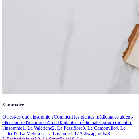
Sommaire
Qu'est-ce que l'insomnie ?
Comment les plantes médicinales aident-
elles contre l'insomnie ?
Les 10 plantes médicinales pour combattre
l'insomnie
1. La Valériane
2. La Passiflore
3. La Camomille
4. Le
Tilleul
5. La Mélisse
6. La Lavande
7. L’Ashwagandha
8.