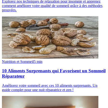
Explorez nos techniques de relaxation pour insomnie et apprenez
comment améliorer votre qualité de sommeil grâce à des méthodes
prouvées.
Nutrition et Sommeil
5
min
10 Aliments Surprenants qui Favorisent un Sommeil
Réparateur
Améliorez votre sommeil avec ces 10 aliments surprenants. Un
guide complet pour une nuit réparatrice et zen !