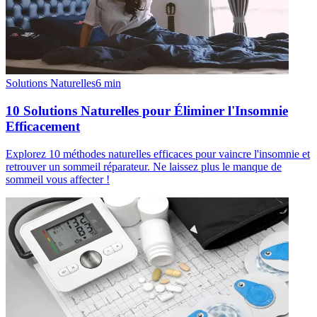
Solutions Naturelles
6
min
10 Solutions Naturelles pour Éliminer l'Insomnie
Efficacement
Explorez 10 méthodes naturelles efficaces pour vaincre l'insomnie et
retrouver un sommeil réparateur. Ne laissez plus le manque de
sommeil vous affecter !