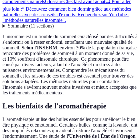
compléments naturels
Glossaire
Checklist avant achat
📺 Pour aller
plus loin :* Découvrez comment bien dormir grâce aux méthodes
naturelles avec des conseils d'experts. Recherchez sur YouTube :
"méthodes naturelles insomnie".
Sommaire
(
11
sections
)
L'insomnie est un trouble du sommeil caractérisé par des difficultés à
s'endormir ou à rester endormi, entraînant une mauvaise qualité de
sommeil.
Selon l'INSERM
, environ 30% de la population française
rencontre des problèmes de sommeil à un moment donné de sa vie,
et 10% souffrent d'insomnie chronique. Ce phénomène peut être
causé par divers facteurs, allant de l'anxiété et du stress à des
nuisances environnementales. Comprendre les mécanismes du
sommeil et les raisons de ces troubles est essentiel pour trouver des
solutions adaptées. Les méthodes naturelles pour combattre
l'insomnie s'avèrent souvent moins invasives et mieux acceptées que
les traitements médicamenteux.
Les bienfaits de l'aromathérapie
L'aromathérapie utilise des huiles essentielles pour améliorer le bien-
être physique et émotionnel. Certaines huiles, comme la lavande, ont
des propriétés relaxantes qui aident à réduire l'anxiété et favorisent
l'endormissement. Une étude de
l'Université de l'État de l'Oregon