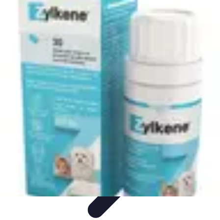
Solutions Insomnie
Méthodes Naturelles
Pratiques de Méditation
Méditation et
Relaxation
Plantes Médicinales
Comprendre l'Insomnie
Solutions Insomnie