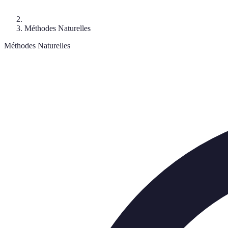
Méthodes Naturelles
Méthodes Naturelles