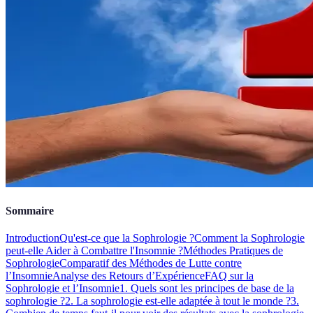
Sommaire
Introduction
Qu'est-ce que la Sophrologie ?
Comment la Sophrologie
peut-elle Aider à Combattre l'Insomnie ?
Méthodes Pratiques de
Sophrologie
Comparatif des Méthodes de Lutte contre
l’Insomnie
Analyse des Retours d’Expérience
FAQ sur la
Sophrologie et l’Insomnie
1. Quels sont les principes de base de la
sophrologie ?
2. La sophrologie est-elle adaptée à tout le monde ?
3.