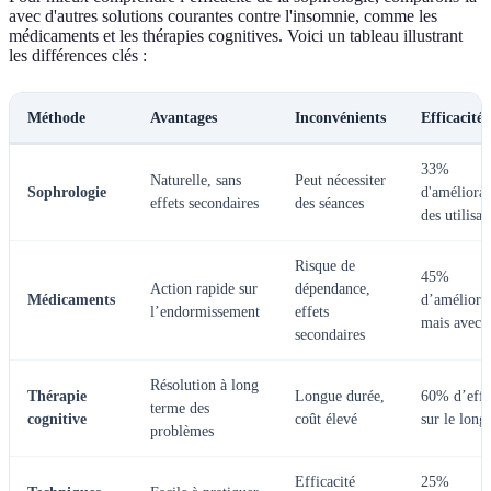
avec d'autres solutions courantes contre l'insomnie, comme les
médicaments et les thérapies cognitives. Voici un tableau illustrant
les différences clés :
Méthode
Avantages
Inconvénients
Efficacité
33%
Naturelle, sans
Peut nécessiter
Sophrologie
d'améliorat
effets secondaires
des séances
des utilisat
Risque de
45%
Action rapide sur
dépendance,
Médicaments
d’améliorat
l’endormissement
effets
mais avec r
secondaires
Résolution à long
Thérapie
Longue durée,
60% d’effi
terme des
cognitive
coût élevé
sur le long
problèmes
Efficacité
25%