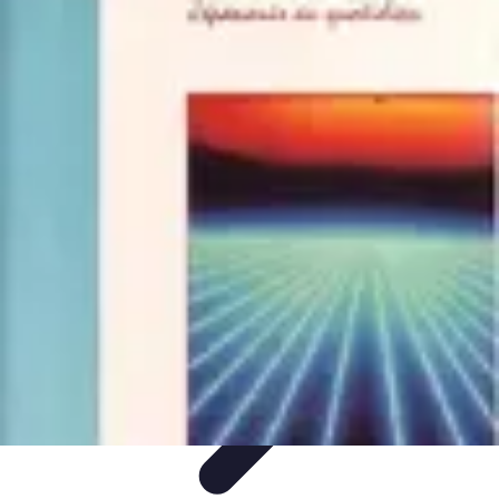
Solutions Insomnie
Méthodes Naturelles
Pratiques de Méditation
Méditation et
Relaxation
Plantes Médicinales
Comprendre l'Insomnie
Solutions Insomnie