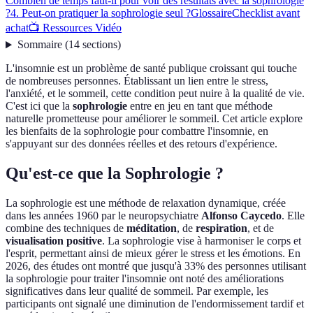
Combien de temps faut-il pour voir des résultats avec la sophrologie
?
4. Peut-on pratiquer la sophrologie seul ?
Glossaire
Checklist avant
achat
📺 Ressources Vidéo
Sommaire
(
14
sections
)
L'insomnie est un problème de santé publique croissant qui touche
de nombreuses personnes. Établissant un lien entre le stress,
l'anxiété, et le sommeil, cette condition peut nuire à la qualité de vie.
C'est ici que la
sophrologie
entre en jeu en tant que méthode
naturelle prometteuse pour améliorer le sommeil. Cet article explore
les bienfaits de la sophrologie pour combattre l'insomnie, en
s'appuyant sur des données réelles et des retours d'expérience.
Qu'est-ce que la Sophrologie ?
La sophrologie est une méthode de relaxation dynamique, créée
dans les années 1960 par le neuropsychiatre
Alfonso Caycedo
. Elle
combine des techniques de
méditation
, de
respiration
, et de
visualisation positive
. La sophrologie vise à harmoniser le corps et
l'esprit, permettant ainsi de mieux gérer le stress et les émotions. En
2026, des études ont montré que jusqu'à 33% des personnes utilisant
la sophrologie pour traiter l'insomnie ont noté des améliorations
significatives dans leur qualité de sommeil. Par exemple, les
participants ont signalé une diminution de l'endormissement tardif et