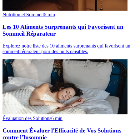
Nutrition et Sommeil
6
min
Les 10 Aliments Surprenants qui Favorisent un
Sommeil Réparateur
Explorez notre liste des 10 aliments surprenants qui favorisent un
sommeil réparateur pour des nuits paisibles.
Évaluation des Solutions
6
min
Comment Évaluer l'Efficacité de Vos Solutions
contre l'Insomnie