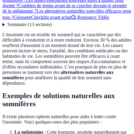
somnifères ?
Les huiles essentielles sont-elles sûres à utiliser pour
dormir ?
Combien de temps avant de se coucher devrais-je prendre
de la mélatonine ?
Les alternatives naturelles sont-elles efficaces pour
tous ?
Glossaire
Checklist avant achat
📺 Ressource Vidéo
Sommaire
(
13
sections
)
L'insomnie est un trouble du sommeil qui se caractérise par des
difficultés à s'endormir et à rester endormi. Environ 30 % des adultes
souffrent d'insomnie à un moment donné de leur vie. Les causes
peuvent inclure le stress, l'anxiété, des conditions médicales ou des
habitudes de vie. Les somnifères peuvent être efficaces à court
terme, mais ils comportent souvent des risques d'accoutumance et
d'effets secondaires indésirables. C'est pourquoi de plus en plus de
personnes se tournent vers des
alternatives naturelles aux
somnifères
pour améliorer la qualité de leur sommeil sans
dépendance.
Exemples de solutions naturelles aux
somnifères
Il existe plusieurs options naturelles pour aider à lutter contre
l'insomnie. Voici quelques-unes des plus populaires :
La mélatonine
: Cette hormone, produite naturellement par