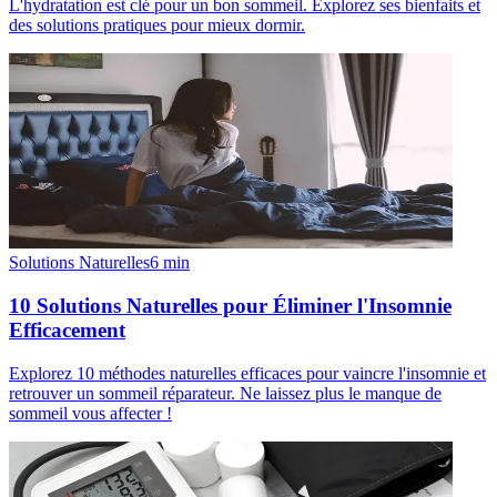
L'hydratation est clé pour un bon sommeil. Explorez ses bienfaits et
des solutions pratiques pour mieux dormir.
Solutions Naturelles
6
min
10 Solutions Naturelles pour Éliminer l'Insomnie
Efficacement
Explorez 10 méthodes naturelles efficaces pour vaincre l'insomnie et
retrouver un sommeil réparateur. Ne laissez plus le manque de
sommeil vous affecter !