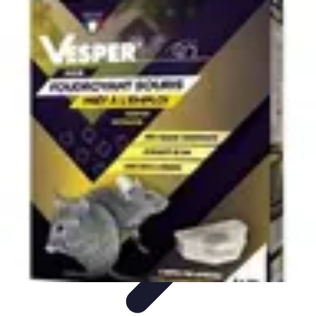
Solutions Insomnie
Méthodes Naturelles
Pratiques de Méditation
Méditation et
Relaxation
Plantes Médicinales
Comprendre l'Insomnie
Solutions Insomnie