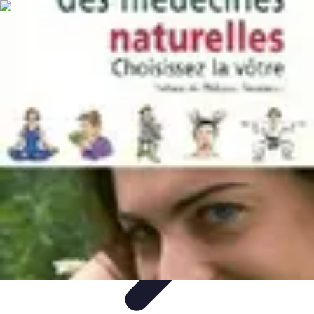
Solutions Insomnie
Méthodes Naturelles
Pratiques de Méditation
Méditation et
Relaxation
Plantes Médicinales
Comprendre l'Insomnie
Solutions Insomnie