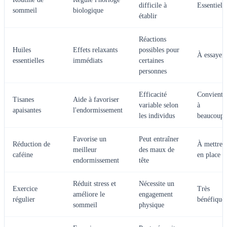
difficile à
Essentiell
sommeil
biologique
établir
Réactions
Huiles
Effets relaxants
possibles pour
À essayer
essentielles
immédiats
certaines
personnes
Efficacité
Convient
Tisanes
Aide à favoriser
variable selon
à
apaisantes
l'endormissement
les individus
beaucoup
Favorise un
Peut entraîner
Réduction de
À mettre
meilleur
des maux de
caféine
en place
endormissement
tête
Réduit stress et
Nécessite un
Exercice
Très
améliore le
engagement
régulier
bénéfique
sommeil
physique