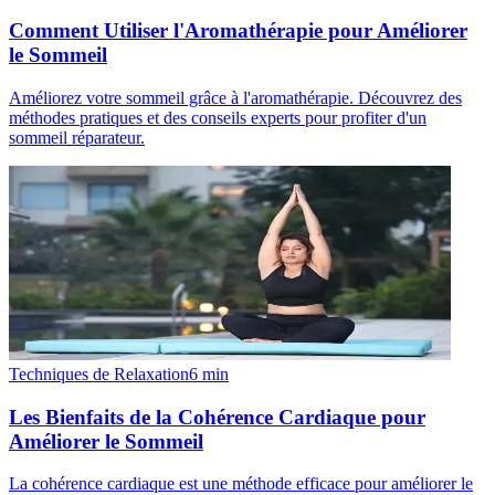
Comment Utiliser l'Aromathérapie pour Améliorer
le Sommeil
Améliorez votre sommeil grâce à l'aromathérapie. Découvrez des
méthodes pratiques et des conseils experts pour profiter d'un
sommeil réparateur.
Techniques de Relaxation
6
min
Les Bienfaits de la Cohérence Cardiaque pour
Améliorer le Sommeil
La cohérence cardiaque est une méthode efficace pour améliorer le