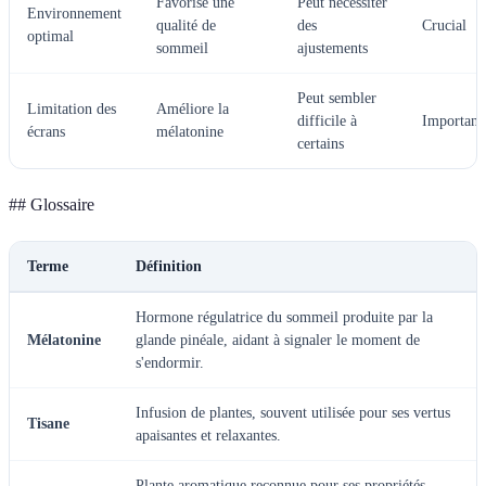
Favorise une
Peut nécessiter
Environnement
qualité de
des
Crucial
optimal
sommeil
ajustements
Peut sembler
Limitation des
Améliore la
difficile à
Important
écrans
mélatonine
certains
## Glossaire
Terme
Définition
Hormone régulatrice du sommeil produite par la
Mélatonine
glande pinéale, aidant à signaler le moment de
s'endormir.
Infusion de plantes, souvent utilisée pour ses vertus
Tisane
apaisantes et relaxantes.
Plante aromatique reconnue pour ses propriétés