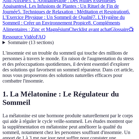
Anti-Anxiété
3. L'Aromathérapie : Des Huiles Essentielles
Apaisantes
4. Les Infusions de Plantes : Un Rituel de Fin de
Journée
5. Techniques de Relaxation : Méditation et Respiration
6.
L'Exercice Physique : Un Sommeil de Qualité
7. L'Hygiène du
Sommeil : Créer un Environnement Propice
8. Compléments
Alimentaires : Zinc et Magnésium
Checklist avant achat
Glossaire
📺
Ressource Vidéo
FAQ
Sommaire
(
13
sections
)
L'insomnie est un trouble du sommeil qui touche des millions de
personnes à travers le monde. En raison de l'augmentation du stress
et des préoccupations quotidiennes, il devient essentiel d'explorer
des solutions qui favorisent un sommeil réparateur. Dans cet article,
nous vous proposerons des solutions naturelles efficaces pour
combattre l'insomnie.
1. La Mélatonine : Le Régulateur du
Sommeil
La mélatonine est une hormone produite naturellement par le corps
qui aide à réguler le cycle veille-sommeil. Les études montrent que
la supplémentation en mélatonine peut améliorer la qualité du
sommeil, notamment chez les personnes souffrant d'insomnie. Un
apport de 1 à 3 mg par jour peut suffire pour constater une