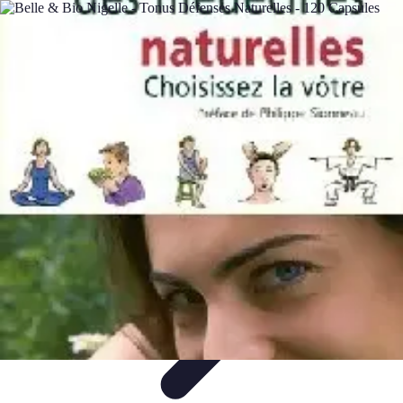
Solutions Insomnie
Méthodes Naturelles
Pratiques de Méditation
Méditation et
Relaxation
Plantes Médicinales
Comprendre l'Insomnie
Solutions Insomnie