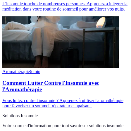
L'insomnie touche de nombreuses personnes. Apprenez à intégrer la
méditation dans votre routine de sommeil pour améliorer vos nuits.
Aromathérapie
6
min
Comment Lutter Contre l'Insomnie avec
l'Aromathérapie
Vous luttez contre l'insomnie ? Apprenez à utiliser l'aromathérapie
pour favoriser un sommeil réparateur et apaisant.
Solutions Insomnie
Votre source d'information pour tout savoir sur
solutions insomnie
.