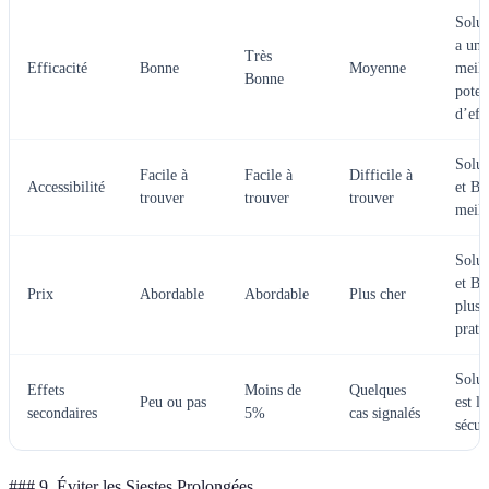
Solut
a un
Très
Efficacité
Bonne
Moyenne
meill
Bonne
poten
d’eff
Solut
Facile à
Facile à
Difficile à
Accessibilité
et B 
trouver
trouver
trouver
meill
Solut
et B 
Prix
Abordable
Abordable
Plus cher
plus
prati
Solut
Effets
Moins de
Quelques
Peu ou pas
est la
secondaires
5%
cas signalés
sécuri
### 9. Éviter les Siestes Prolongées