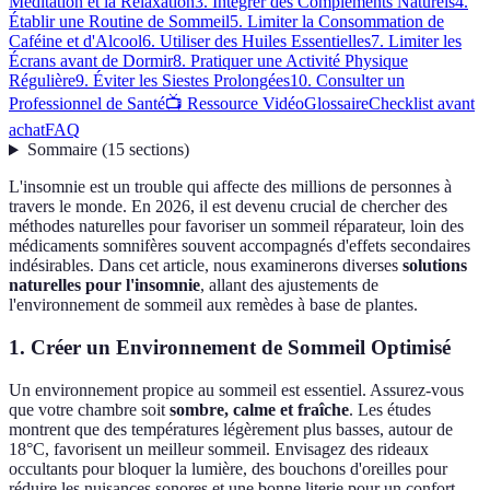
Méditation et la Relaxation
3. Intégrer des Compléments Naturels
4.
Établir une Routine de Sommeil
5. Limiter la Consommation de
Caféine et d'Alcool
6. Utiliser des Huiles Essentielles
7. Limiter les
Écrans avant de Dormir
8. Pratiquer une Activité Physique
Régulière
9. Éviter les Siestes Prolongées
10. Consulter un
Professionnel de Santé
📺 Ressource Vidéo
Glossaire
Checklist avant
achat
FAQ
Sommaire
(
15
sections
)
L'insomnie est un trouble qui affecte des millions de personnes à
travers le monde. En 2026, il est devenu crucial de chercher des
méthodes naturelles pour favoriser un sommeil réparateur, loin des
médicaments somnifères souvent accompagnés d'effets secondaires
indésirables. Dans cet article, nous examinerons diverses
solutions
naturelles pour l'insomnie
, allant des ajustements de
l'environnement de sommeil aux remèdes à base de plantes.
1. Créer un Environnement de Sommeil Optimisé
Un environnement propice au sommeil est essentiel. Assurez-vous
que votre chambre soit
sombre, calme et fraîche
. Les études
montrent que des températures légèrement plus basses, autour de
18°C, favorisent un meilleur sommeil. Envisagez des rideaux
occultants pour bloquer la lumière, des bouchons d'oreilles pour
réduire les nuisances sonores et une bonne literie pour un confort