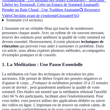
Aromathérapie : Les Bienfaits des Huiles Essentielles
7. Stretching :
Libérer les Tensions
8. Créer un Espace de Sommeil Apaisant
9.
Prendre un Bain Chaud : Une Tradition Apaisante
📺 Ressource
Vidéo
Checklist avant de s'endormir
Glossaire
FAQ
Sommaire
(
14
sections
)
L'insomnie est un véritable fléau qui touche de nombreuses
personnes chaque année. Avec un rythme de vie souvent stressant,
trouver des solutions pour améliorer la qualité de votre sommeil est
devenu essentiel. Heureusement, il existe plusieurs
techniques de
relaxation
qui peuvent vous aider à surmonter ce problème. Dans
cet article, nous allons explorer plusieurs méthodes, accompagnées
d'exemples pratiques et de conseils.
1. La Méditation : Une Pause Essentielle
La méditation est l'une des techniques de relaxation les plus
anciennes. Elle permet de libérer l'esprit des pensées négatives et
d'apaiser le corps.
_Pratiquer la méditation pendant 10 à 15 minutes
avant de dormir_
peut grandement améliorer la qualité de votre
sommeil. Des études ont montré que la méditation réduisait l'anxiété
chez 66 % des participants, facilitant ainsi l'endormissement. Pour
vous initier, vous pouvez utiliser des applications dédiées ou suivre
des vidéos en ligne. L'important est de trouver un endroit calme, de
vous asseoir confortablement et de vous concentrer sur votre