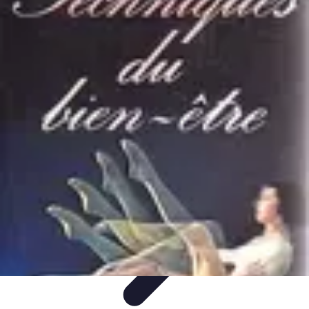
Solutions Insomnie
Méthodes Naturelles
Pratiques de Méditation
Méditation et
Relaxation
Plantes Médicinales
Comprendre l'Insomnie
Solutions Insomnie