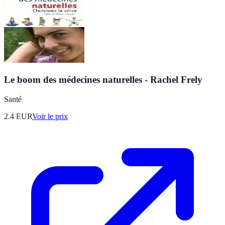
Le boom des médecines naturelles - Rachel Frely
Santé
2.4
EUR
Voir le prix