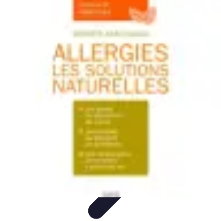
Solutions Insomnie
Méthodes Naturelles
Pratiques de Méditation
Méditation et
Relaxation
Plantes Médicinales
Comprendre l'Insomnie
Solutions Insomnie