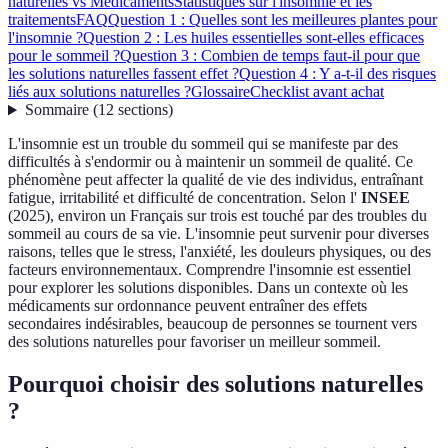
naturelles vs Médicaments
Statistiques sur l'insomnie et les
traitements
FAQ
Question 1 : Quelles sont les meilleures plantes pour
l'insomnie ?
Question 2 : Les huiles essentielles sont-elles efficaces
pour le sommeil ?
Question 3 : Combien de temps faut-il pour que
les solutions naturelles fassent effet ?
Question 4 : Y a-t-il des risques
liés aux solutions naturelles ?
Glossaire
Checklist avant achat
Sommaire
(
12
sections
)
L'insomnie est un trouble du sommeil qui se manifeste par des
difficultés à s'endormir ou à maintenir un sommeil de qualité. Ce
phénomène peut affecter la qualité de vie des individus, entraînant
fatigue, irritabilité et difficulté de concentration. Selon l'
INSEE
(2025), environ un Français sur trois est touché par des troubles du
sommeil au cours de sa vie. L'insomnie peut survenir pour diverses
raisons, telles que le stress, l'anxiété, les douleurs physiques, ou des
facteurs environnementaux. Comprendre l'insomnie est essentiel
pour explorer les solutions disponibles. Dans un contexte où les
médicaments sur ordonnance peuvent entraîner des effets
secondaires indésirables, beaucoup de personnes se tournent vers
des solutions naturelles pour favoriser un meilleur sommeil.
Pourquoi choisir des solutions naturelles
?