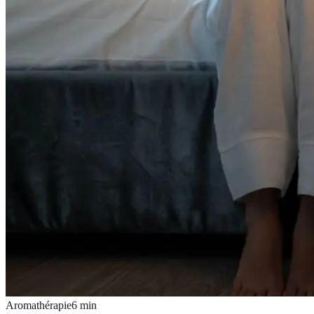
Aromathérapie
6
min