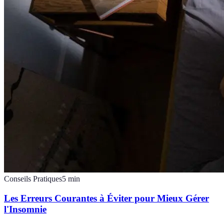
Conseils Pratiques
5
min
Les Erreurs Courantes à Éviter pour Mieux Gérer
l'Insomnie