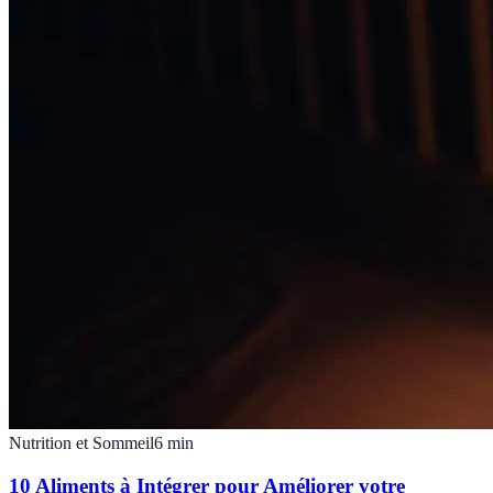
Nutrition et Sommeil
6
min
10 Aliments à Intégrer pour Améliorer votre