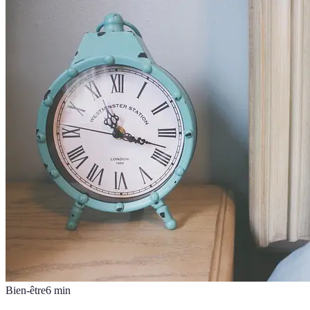
Bien-être
6
min