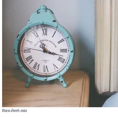
Bien-être
6
min