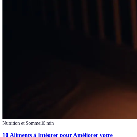
Nutrition et Sommeil
6
min
10 Aliments à Intégrer pour Améliorer votre