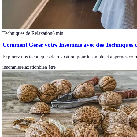
Techniques de Relaxation
6
min
Comment Gérer votre Insomnie avec des Techniques 
Explorez nos techniques de relaxation pour insomnie et apprenez com
insomnie
relaxation
bien-être