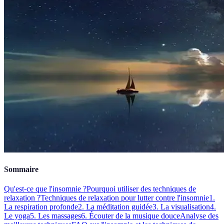
Sommaire
Qu'est-ce que l'insomnie ?
Pourquoi utiliser des techniques de
relaxation ?
Techniques de relaxation pour lutter contre l'insomnie
1.
La respiration profonde
2. La méditation guidée
3. La visualisation
4.
Le yoga
5. Les massages
6. Écouter de la musique douce
Analyse des