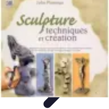
Solutions Insomnie
Méthodes Naturelles
Pratiques de Méditation
Méditation et
Relaxation
Plantes Médicinales
Comprendre l'Insomnie
Solutions Insomnie