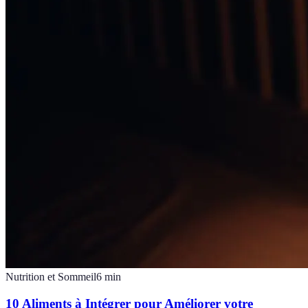
Nutrition et Sommeil
6
min
10 Aliments à Intégrer pour Améliorer votre