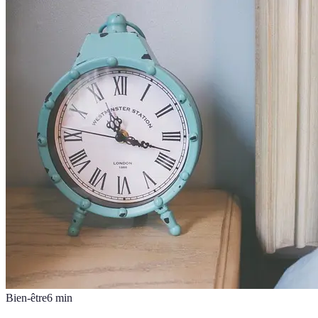
Bien-être
6
min